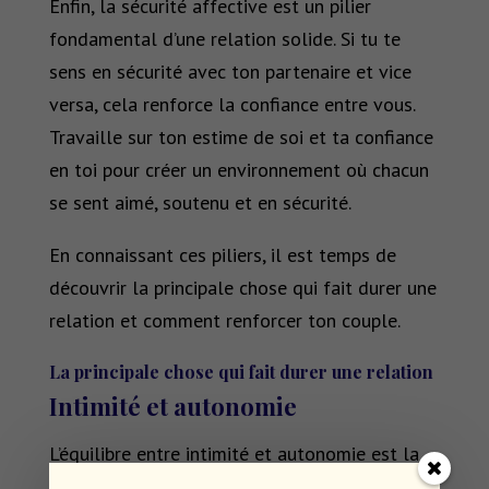
Enfin, la sécurité affective est un pilier
fondamental d’une relation solide. Si tu te
sens en sécurité avec ton partenaire et vice
versa, cela renforce la confiance entre vous.
Travaille sur ton estime de soi et ta confiance
en toi pour créer un environnement où chacun
se sent aimé, soutenu et en sécurité.
En connaissant ces piliers, il est temps de
découvrir la principale chose qui fait durer une
relation et comment renforcer ton couple.
La principale chose qui fait durer une relation
Intimité et autonomie
L’équilibre entre intimité et autonomie est la
clé pour faire durer une relation. Il est