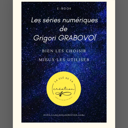
important de partager des moments de
complicité avec ton partenaire tout en
préservant ton indépendance. Passe du temps
de qualité en couple, mais n’oublie pas de
cultiver tes propres centres d’intérêt et de
maintenir ta vie sociale en dehors du couple.
Cet équilibre renforcera votre connexion et
vous aidera à grandir ensemble.
Assertivité et résolution de
conflits
L’assertivité et la résolution de conflits sont
également cruciales pour maintenir une
relation saine sur le long terme. Apprends à