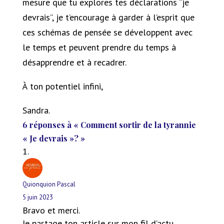
mesure que tu explores tes déclarations “je
devrais”, je t’encourage à garder à l’esprit que
ces schémas de pensée se développent avec
le temps et peuvent prendre du temps à
désapprendre et à recadrer.
À ton potentiel infini,
Sandra.
6 réponses à « Comment sortir de la tyrannie
« Je devrais »? »
Quionquion Pascal
5 juin 2023
Bravo et merci.
Je partage ton article sur mon fil d’actu